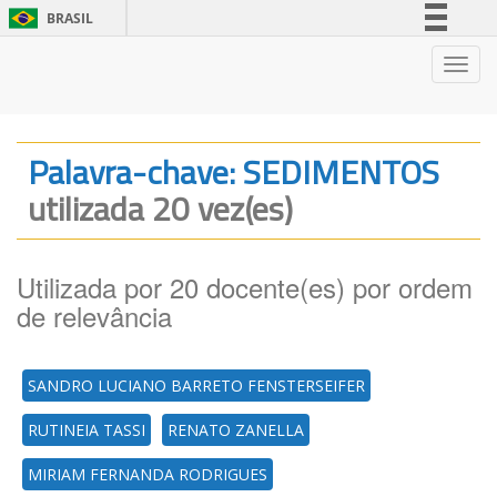
BRASIL
Simplifique!
Nave
Comunica BR
Participe
Acesso à informação
Palavra-chave: SEDIMENTOS
Legislação
utilizada 20 vez(es)
Canais
Utilizada por 20 docente(es) por ordem
de relevância
SANDRO LUCIANO BARRETO FENSTERSEIFER
RUTINEIA TASSI
RENATO ZANELLA
MIRIAM FERNANDA RODRIGUES