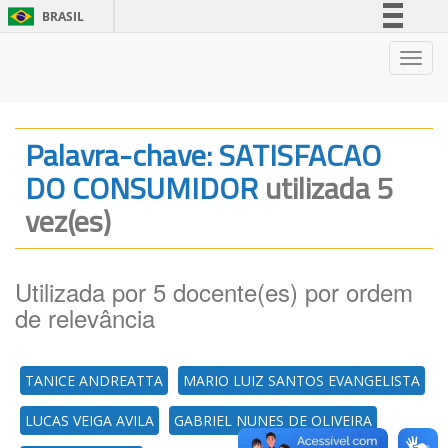
BRASIL
Simplifique!
Nave
Comunica BR
Participe
Acesso à informação
Palavra-chave: SATISFACAO
Legislação
DO CONSUMIDOR
utilizada 5
Canais
vez(es)
Utilizada por 5 docente(es) por ordem
de relevância
TANICE ANDREATTA
MARIO LUIZ SANTOS EVANGELISTA
LUCAS VEIGA AVILA
GABRIEL NUNES DE OLIVEIRA