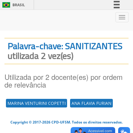
BRASIL
Simplifique!
Nave
Comunica BR
Participe
Acesso à informação
Palavra-chave: SANITIZANTES
Legislação
utilizada 2 vez(es)
Canais
Utilizada por 2 docente(es) por ordem
de relevância
MARINA VENTURINI COPETTI
ANA FLAVIA FURIAN
Copyright © 2017-2026 CPD-UFSM. Todos os direitos reservados.