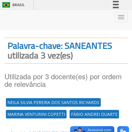
BRASIL
Simplifique!
Nave
Comunica BR
Participe
Acesso à informação
Palavra-chave: SANEANTES
Legislação
utilizada 3 vez(es)
Canais
Utilizada por 3 docente(es) por ordem
de relevância
NEILA SILVIA PEREIRA DOS SANTOS RICHARDS
MARINA VENTURINI COPETTI
FÁBIO ANDREI DUARTE