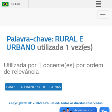
BRASIL
Simplifique!
Nave
Comunica BR
Participe
Acesso à informação
Palavra-chave: RURAL E
Legislação
URBANO
utilizada 1 vez(es)
Canais
Utilizada por 1 docente(es) por ordem
de relevância
GRAZIELA FRANCESCHET FARIAS
Copyright © 2017-2026 CPD-UFSM. Todos os direitos reservados.