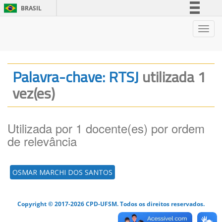
BRASIL
Simplifique!
Nave
Comunica BR
Participe
Acesso à informação
Palavra-chave: RTSJ
utilizada 1
Legislação
vez(es)
Canais
Utilizada por 1 docente(es) por ordem
de relevância
OSMAR MARCHI DOS SANTOS
Copyright © 2017-2026 CPD-UFSM. Todos os direitos reservados.