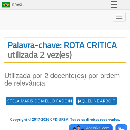
BRASIL
Simplifique!
Nave
Comunica BR
Participe
Acesso à informação
Palavra-chave: ROTA CRITICA
Legislação
utilizada 2 vez(es)
Canais
Utilizada por 2 docente(es) por ordem
de relevância
STELA MARIS DE MELLO PADOIN
JAQUELINE ARBOIT
Copyright © 2017-2026 CPD-UFSM. Todos os direitos reservados.