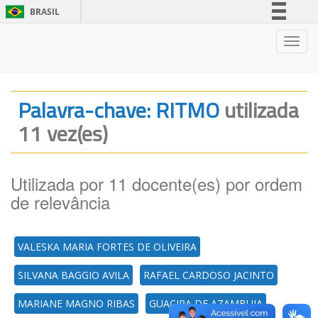
BRASIL
Simplifique!
Nave
Comunica BR
Participe
Acesso à informação
Palavra-chave: RITMO
utilizada
Legislação
11 vez(es)
Canais
Utilizada por 11 docente(es) por ordem
de relevância
VALESKA MARIA FORTES DE OLIVEIRA
SILVANA BAGGIO AVILA
RAFAEL CARDOSO JACINTO
MARIANE MAGNO RIBAS
GUACIRA DE AZAMBUJA