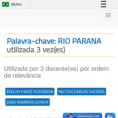
BRASIL
Simplifique!
Nave
Comunica BR
Participe
Acesso à informação
Palavra-chave: RIO PARANA
Legislação
utilizada 3 vez(es)
Canais
Utilizada por 3 docente(es) por ordem
de relevância
ÉVELYN PANIZ POSSEBON
NILTON CARLOS CACERES
JOAO KAMINSKI JUNIOR