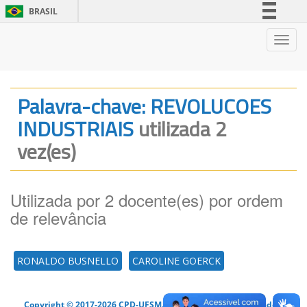
BRASIL
Simplifique!
Nave
Comunica BR
Participe
Acesso à informação
Palavra-chave: REVOLUCOES
Legislação
INDUSTRIAIS
utilizada 2
Canais
vez(es)
Utilizada por 2 docente(es) por ordem
de relevância
RONALDO BUSNELLO
CAROLINE GOERCK
Copyright © 2017-2026 CPD-UFSM. Todos os direitos reservados.