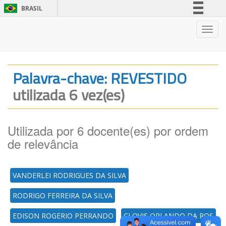
BRASIL
Simplifique!
Nave
Comunica BR
Participe
Acesso à informação
Palavra-chave: REVESTIDO
Legislação
utilizada 6 vez(es)
Canais
Utilizada por 6 docente(es) por ordem
de relevância
VANDERLEI RODRIGUES DA SILVA
RODRIGO FERREIRA DA SILVA
EDISON ROGERIO PERRANDO
CLOVIS ORLANDO DA ROS