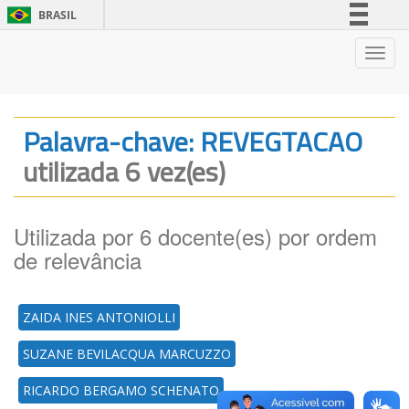
BRASIL
Simplifique!
Nave
Comunica BR
Participe
Acesso à informação
Palavra-chave: REVEGTACAO
Legislação
utilizada 6 vez(es)
Canais
Utilizada por 6 docente(es) por ordem
de relevância
ZAIDA INES ANTONIOLLI
SUZANE BEVILACQUA MARCUZZO
RICARDO BERGAMO SCHENATO