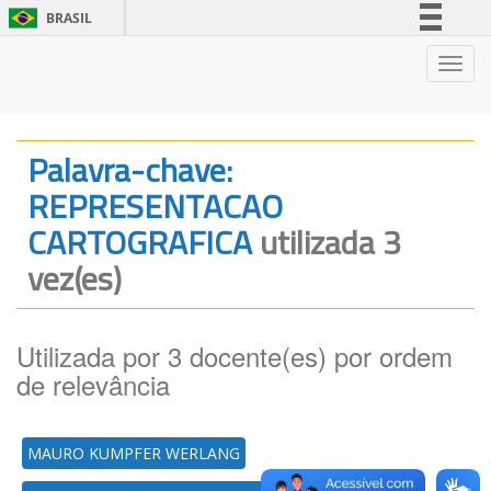
BRASIL
Simplifique!
Nave
Comunica BR
Participe
Acesso à informação
Palavra-chave:
Legislação
REPRESENTACAO
Canais
CARTOGRAFICA
utilizada 3
vez(es)
Utilizada por 3 docente(es) por ordem
de relevância
MAURO KUMPFER WERLANG