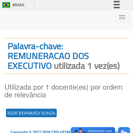
BRASIL
Simplifique!
Nave
Comunica BR
Participe
Acesso à informação
Palavra-chave:
Legislação
REMUNERACAO DOS
Canais
EXECUTIVO
utilizada 1 vez(es)
Utilizada por 1 docente(es) por ordem
de relevância
IGOR BERNARDI SONZA
Copyright © 2017-2026 CPD-UFSM. Todos os direitos reservados.