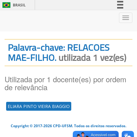
BRASIL
Simplifique!
Nave
Comunica BR
Participe
Acesso à informação
Palavra-chave: RELACOES
Legislação
MAE-FILHO.
utilizada 1 vez(es)
Canais
Utilizada por 1 docente(es) por ordem
de relevância
ELIARA PINTO VIEIRA BIAGGIO
Copyright © 2017-2026 CPD-UFSM. Todos os direitos reservados.