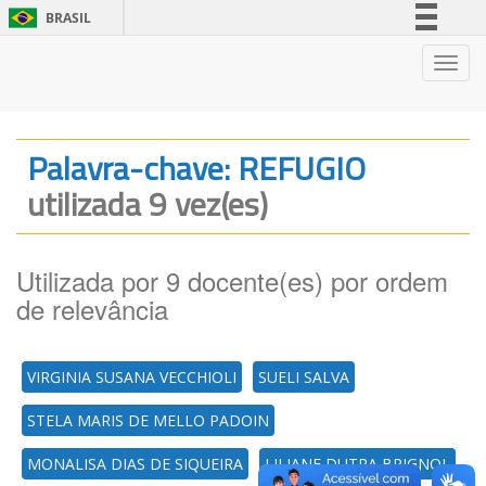
BRASIL
Simplifique!
Nave
Comunica BR
Participe
Acesso à informação
Palavra-chave: REFUGIO
Legislação
utilizada 9 vez(es)
Canais
Utilizada por 9 docente(es) por ordem
de relevância
VIRGINIA SUSANA VECCHIOLI
SUELI SALVA
STELA MARIS DE MELLO PADOIN
MONALISA DIAS DE SIQUEIRA
LILIANE DUTRA BRIGNOL