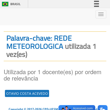
BRASIL
Simplifique!
Nave
Comunica BR
Participe
Acesso à informação
Palavra-chave: REDE
Legislação
METEOROLOGICA
utilizada 1
Canais
vez(es)
Utilizada por 1 docente(es) por ordem
de relevância
OTAVIO COSTA ACEVEDO
Copyright © 2017-2026 CPD-UFSM. Todos os direitos reservados.