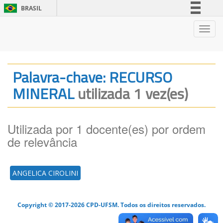
BRASIL
Simplifique!
Nave
Comunica BR
Participe
Acesso à informação
Palavra-chave: RECURSO
Legislação
MINERAL
utilizada 1 vez(es)
Canais
Utilizada por 1 docente(es) por ordem
de relevância
ANGELICA CIROLINI
Copyright © 2017-2026 CPD-UFSM. Todos os direitos reservados.