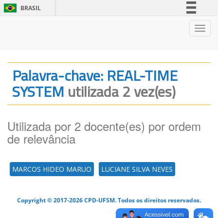
BRASIL
Simplifique!
Nave
Comunica BR
Participe
Acesso à informação
Palavra-chave: REAL-TIME
Legislação
SYSTEM
utilizada 2 vez(es)
Canais
Utilizada por 2 docente(es) por ordem
de relevância
MARCOS HIDEO MARUO
LUCIANE SILVA NEVES
Copyright © 2017-2026 CPD-UFSM. Todos os direitos reservados.