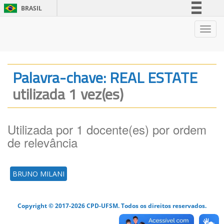
BRASIL
Simplifique!
Nave
Comunica BR
Participe
Acesso à informação
Palavra-chave: REAL ESTATE
Legislação
utilizada 1 vez(es)
Canais
Utilizada por 1 docente(es) por ordem
de relevância
BRUNO MILANI
Copyright © 2017-2026 CPD-UFSM. Todos os direitos reservados.