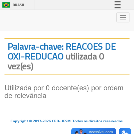
BRASIL
Simplifique!
Nave
Comunica BR
Participe
Acesso à informação
Palavra-chave: REACOES DE
Legislação
OXI-REDUCAO
utilizada 0
Canais
vez(es)
Utilizada por 0 docente(es) por ordem
de relevância
Copyright © 2017-2026 CPD-UFSM. Todos os direitos reservados.