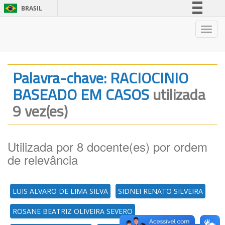
BRASIL
Simplifique!
Nave
Comunica BR
Participe
Acesso à informação
Palavra-chave: RACIOCINIO
Legislação
BASEADO EM CASOS
utilizada
Canais
9 vez(es)
Utilizada por 8 docente(es) por ordem
de relevância
LUIS ALVARO DE LIMA SILVA
SIDNEI RENATO SILVEIRA
ROSANE BEATRIZ OLIVEIRA SEVERO