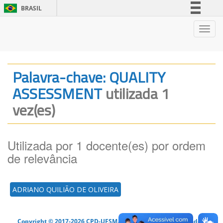
BRASIL
Simplifique!
Nave
Comunica BR
Participe
Acesso à informação
Palavra-chave: QUALITY
Legislação
ASSESSMENT
utilizada 1
Canais
vez(es)
Utilizada por 1 docente(es) por ordem
de relevância
ADRIANO QUILIÃO DE OLIVEIRA
Copyright © 2017-2026 CPD-UFSM. Todos os direitos reservados.