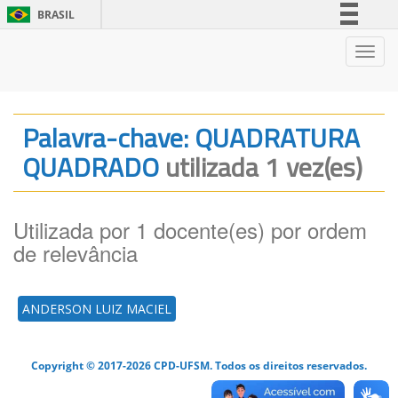
BRASIL
Simplifique!
Nave
Comunica BR
Participe
Acesso à informação
Palavra-chave: QUADRATURA
Legislação
QUADRADO
utilizada 1 vez(es)
Canais
Utilizada por 1 docente(es) por ordem
de relevância
ANDERSON LUIZ MACIEL
Copyright © 2017-2026 CPD-UFSM. Todos os direitos reservados.