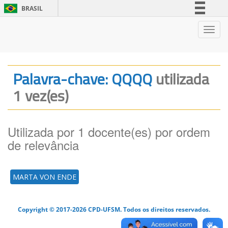
BRASIL
Simplifique!
Nave
Comunica BR
Participe
Acesso à informação
Palavra-chave: QQQQ
utilizada
Legislação
1 vez(es)
Canais
Utilizada por 1 docente(es) por ordem
de relevância
MARTA VON ENDE
Copyright © 2017-2026 CPD-UFSM. Todos os direitos reservados.