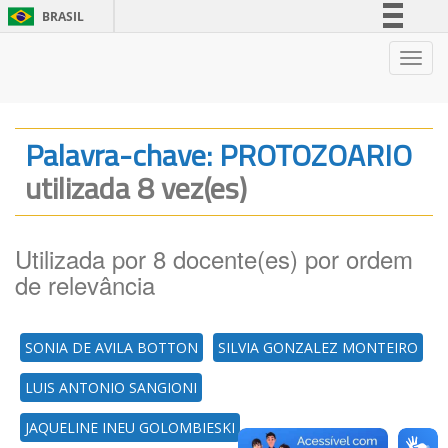
BRASIL
Simplifique!
Nave
Comunica BR
Participe
Acesso à informação
Palavra-chave: PROTOZOARIO
Legislação
utilizada 8 vez(es)
Canais
Utilizada por 8 docente(es) por ordem
de relevância
SONIA DE AVILA BOTTON
SILVIA GONZALEZ MONTEIRO
LUIS ANTONIO SANGIONI
JAQUELINE INEU GOLOMBIESKI