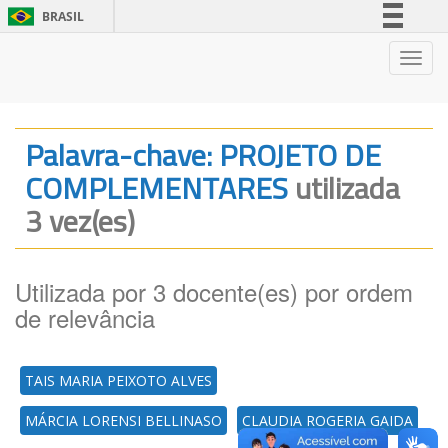
BRASIL
Simplifique!
Nave
Comunica BR
Participe
Acesso à informação
Palavra-chave: PROJETO DE
Legislação
COMPLEMENTARES
utilizada
Canais
3 vez(es)
Utilizada por 3 docente(es) por ordem
de relevância
TAIS MARIA PEIXOTO ALVES
MÁRCIA LORENSI BELLINASO
CLAUDIA ROGERIA GAIDA