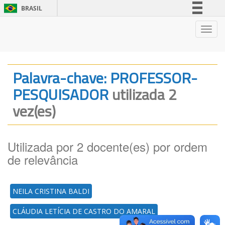
BRASIL
Simplifique!
Nave
Comunica BR
Participe
Acesso à informação
Palavra-chave: PROFESSOR-
Legislação
PESQUISADOR
utilizada 2
Canais
vez(es)
Utilizada por 2 docente(es) por ordem
de relevância
NEILA CRISTINA BALDI
CLÁUDIA LETÍCIA DE CASTRO DO AMARAL