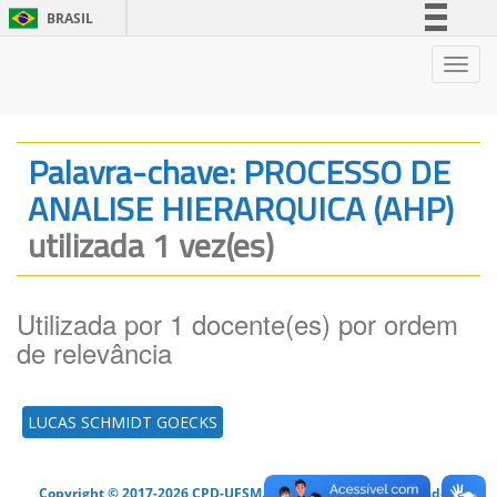
BRASIL
Simplifique!
Nave
Comunica BR
Participe
Acesso à informação
Palavra-chave: PROCESSO DE
Legislação
ANALISE HIERARQUICA (AHP)
Canais
utilizada 1 vez(es)
Utilizada por 1 docente(es) por ordem
de relevância
LUCAS SCHMIDT GOECKS
Copyright © 2017-2026 CPD-UFSM. Todos os direitos reservados.