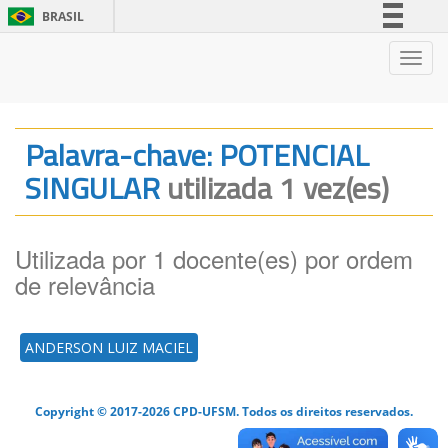
BRASIL
Simplifique!
Nave
Comunica BR
Participe
Acesso à informação
Palavra-chave: POTENCIAL
Legislação
SINGULAR
utilizada 1 vez(es)
Canais
Utilizada por 1 docente(es) por ordem
de relevância
ANDERSON LUIZ MACIEL
Copyright © 2017-2026 CPD-UFSM. Todos os direitos reservados.