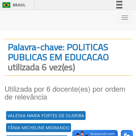
BRASIL
Simplifique!
Nave
Comunica BR
Participe
Acesso à informação
Palavra-chave: POLITICAS
Legislação
PUBLICAS EM EDUCACAO
Canais
utilizada 6 vez(es)
Utilizada por 6 docente(es) por ordem
de relevância
VALESKA MARIA FORTES DE OLIVEIRA
TÂNIA MICHELINE MIORANDO