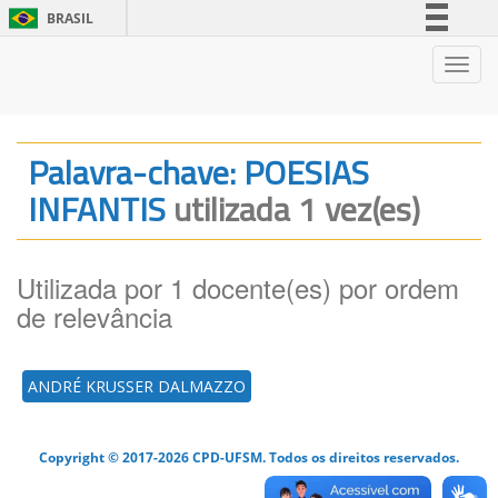
BRASIL
Simplifique!
Nave
Comunica BR
Participe
Acesso à informação
Palavra-chave: POESIAS
Legislação
INFANTIS
utilizada 1 vez(es)
Canais
Utilizada por 1 docente(es) por ordem
de relevância
ANDRÉ KRUSSER DALMAZZO
Copyright © 2017-2026 CPD-UFSM. Todos os direitos reservados.