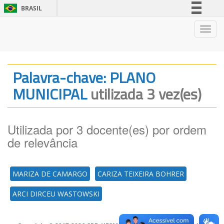
BRASIL
Simplifique!
Nave
Comunica BR
Participe
Acesso à informação
Palavra-chave: PLANO
Legislação
MUNICIPAL
utilizada 3 vez(es)
Canais
Utilizada por 3 docente(es) por ordem
de relevância
MARIZA DE CAMARGO
CARIZA TEIXEIRA BOHRER
ARCI DIRCEU WASTOWSKI