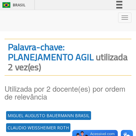
BRASIL
Simplifique!
Nave
Comunica BR
Participe
Acesso à informação
Palavra-chave:
Legislação
PLANEJAMENTO AGIL
utilizada
Canais
2 vez(es)
Utilizada por 2 docente(es) por ordem
de relevância
MIGUEL AUGUSTO BAUERMANN BRASIL
CLAUDIO WEISSHEIMER ROTH