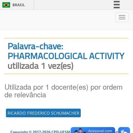
BRASIL
Simplifique!
Nave
Comunica BR
Participe
Acesso à informação
Palavra-chave:
Legislação
PHARMACOLOGICAL ACTIVITY
Canais
utilizada 1 vez(es)
Utilizada por 1 docente(es) por ordem
de relevância
RICARDO FREDERICO SCHUMACHER
Copyright © 2017-2026 CPD-UFSM. Todos os direitos reservados.