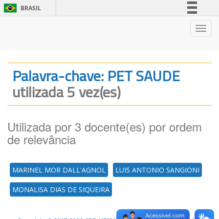
BRASIL
Simplifique!
Nave
Comunica BR
Participe
Acesso à informação
Palavra-chave: PET SAUDE
Legislação
utilizada 5 vez(es)
Canais
Utilizada por 3 docente(es) por ordem
de relevância
MARINEL MOR DALL'AGNOL
LUIS ANTONIO SANGIONI
MONALISA DIAS DE SIQUEIRA