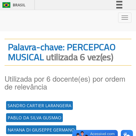
BRASIL
Simplifique!
Nave
Comunica BR
Participe
Acesso à informação
Palavra-chave: PERCEPCAO
Legislação
MUSICAL
utilizada 6 vez(es)
Canais
Utilizada por 6 docente(es) por ordem
de relevância
SANDRO CARTIER LARANGEIRA
PABLO DA SILVA GUSMAO
NAYANA DI GIUSEPPE GERMANO