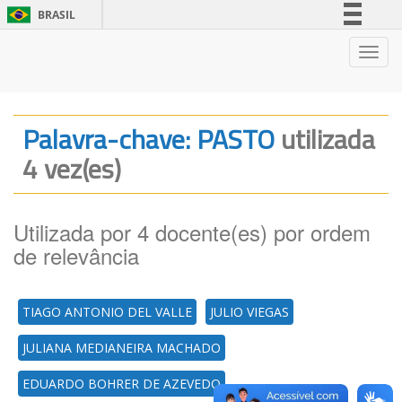
BRASIL
Simplifique!
Nave
Comunica BR
Participe
Acesso à informação
Palavra-chave: PASTO
utilizada
Legislação
4 vez(es)
Canais
Utilizada por 4 docente(es) por ordem
de relevância
TIAGO ANTONIO DEL VALLE
JULIO VIEGAS
JULIANA MEDIANEIRA MACHADO
EDUARDO BOHRER DE AZEVEDO