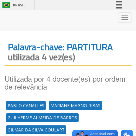
BRASIL
Simplifique!
Nave
Comunica BR
Participe
Acesso à informação
Palavra-chave: PARTITURA
Legislação
utilizada 4 vez(es)
Canais
Utilizada por 4 docente(es) por ordem
de relevância
PABLO CANALLES
MARIANE MAGNO RIBAS
GUILHERME ALMEIDA DE BARROS
GILMAR DA SILVA GOULART