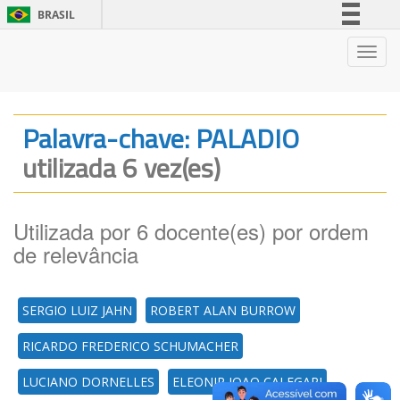
BRASIL
Simplifique!
Nave
Comunica BR
Participe
Acesso à informação
Palavra-chave: PALADIO
Legislação
utilizada 6 vez(es)
Canais
Utilizada por 6 docente(es) por ordem
de relevância
SERGIO LUIZ JAHN
ROBERT ALAN BURROW
RICARDO FREDERICO SCHUMACHER
LUCIANO DORNELLES
ELEONIR JOAO CALEGARI