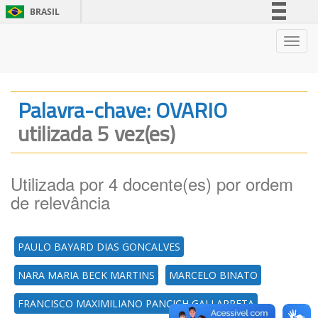
BRASIL
Simplifique!
Nave
Comunica BR
Participe
Acesso à informação
Palavra-chave: OVARIO
Legislação
utilizada 5 vez(es)
Canais
Utilizada por 4 docente(es) por ordem
de relevância
PAULO BAYARD DIAS GONCALVES
NARA MARIA BECK MARTINS
MARCELO BINATO
FRANCISCO MAXIMILIANO PANCICH GALLARRETA