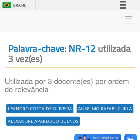
BRASIL
Simplifique!
Nave
Comunica BR
Participe
Acesso à informação
Palavra-chave: NR-12
utilizada
Legislação
3 vez(es)
Canais
Utilizada por 3 docente(es) por ordem
de relevância
LEANDRO COSTA DE OLIVEIRA
ANSELMO RAFAEL CUKLA
ALEXANDRE APARECIDO BUENOS