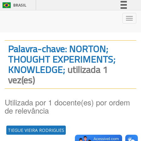
BRASIL
Simplifique!
Nave
Comunica BR
Participe
Acesso à informação
Palavra-chave: NORTON;
Legislação
THOUGHT EXPERIMENTS;
Canais
KNOWLEDGE;
utilizada 1
vez(es)
Utilizada por 1 docente(es) por ordem
de relevância
TIEGUE VIEIRA RODRIGUES