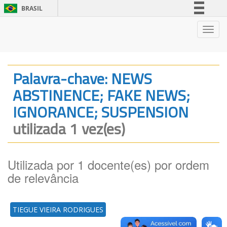
BRASIL
Simplifique!
Nave
Comunica BR
Participe
Acesso à informação
Palavra-chave: NEWS
Legislação
ABSTINENCE; FAKE NEWS;
Canais
IGNORANCE; SUSPENSION
utilizada 1 vez(es)
Utilizada por 1 docente(es) por ordem
de relevância
TIEGUE VIEIRA RODRIGUES