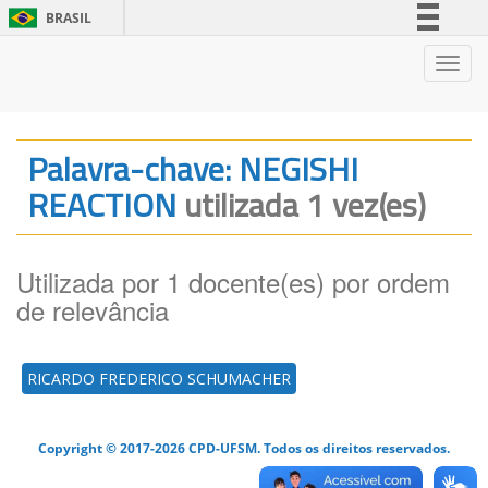
BRASIL
Simplifique!
Nave
Comunica BR
Participe
Acesso à informação
Palavra-chave: NEGISHI
Legislação
REACTION
utilizada 1 vez(es)
Canais
Utilizada por 1 docente(es) por ordem
de relevância
RICARDO FREDERICO SCHUMACHER
Copyright © 2017-2026 CPD-UFSM. Todos os direitos reservados.