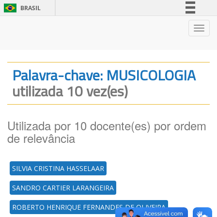
BRASIL
Simplifique!
Nave
Comunica BR
Participe
Acesso à informação
Palavra-chave: MUSICOLOGIA
Legislação
utilizada 10 vez(es)
Canais
Utilizada por 10 docente(es) por ordem
de relevância
SILVIA CRISTINA HASSELAAR
SANDRO CARTIER LARANGEIRA
ROBERTO HENRIQUE FERNANDES DE OLIVEIRA