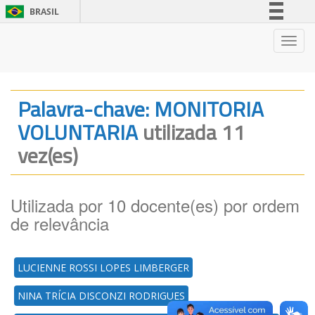
BRASIL
Simplifique!
Nave
Comunica BR
Participe
Acesso à informação
Palavra-chave: MONITORIA
Legislação
VOLUNTARIA
utilizada 11
Canais
vez(es)
Utilizada por 10 docente(es) por ordem
de relevância
LUCIENNE ROSSI LOPES LIMBERGER
NINA TRÍCIA DISCONZI RODRIGUES