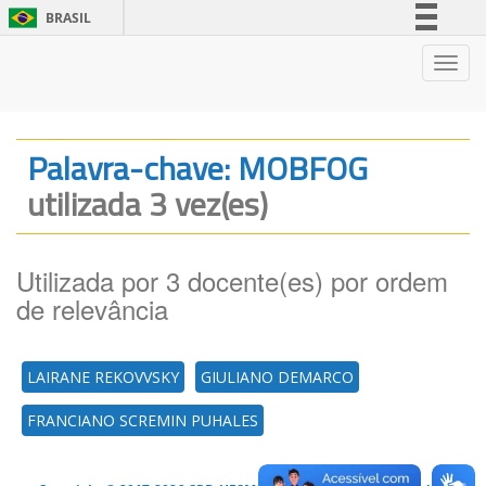
BRASIL
Simplifique!
Nave
Comunica BR
Participe
Acesso à informação
Palavra-chave: MOBFOG
Legislação
utilizada 3 vez(es)
Canais
Utilizada por 3 docente(es) por ordem
de relevância
LAIRANE REKOVVSKY
GIULIANO DEMARCO
FRANCIANO SCREMIN PUHALES