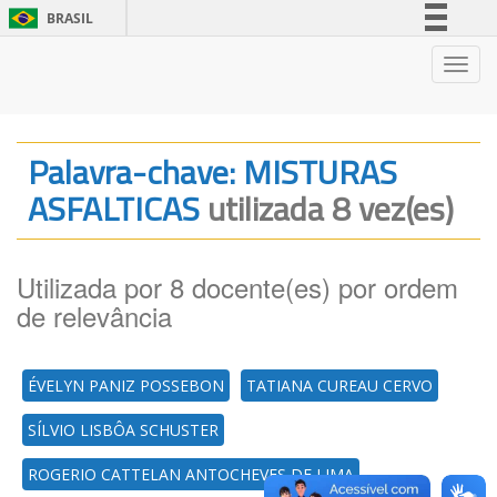
BRASIL
Simplifique!
Nave
Comunica BR
Participe
Acesso à informação
Palavra-chave: MISTURAS
Legislação
ASFALTICAS
utilizada 8 vez(es)
Canais
Utilizada por 8 docente(es) por ordem
de relevância
ÉVELYN PANIZ POSSEBON
TATIANA CUREAU CERVO
SÍLVIO LISBÔA SCHUSTER
ROGERIO CATTELAN ANTOCHEVES DE LIMA