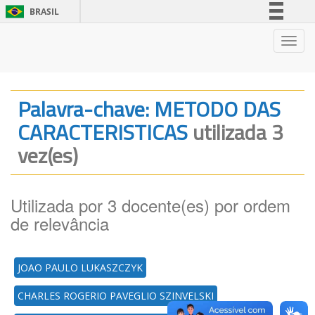
BRASIL
Simplifique!
Nave
Comunica BR
Participe
Acesso à informação
Palavra-chave: METODO DAS
Legislação
CARACTERISTICAS
utilizada 3
Canais
vez(es)
Utilizada por 3 docente(es) por ordem
de relevância
JOAO PAULO LUKASZCZYK
CHARLES ROGERIO PAVEGLIO SZINVELSKI